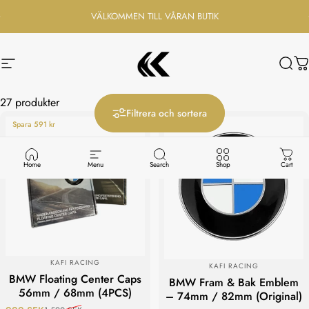
Hoppa till innehåll
VÄLKOMMEN TILL VÅRAN BUTIK
Webbplatsnavigering
Kafi Racing
Sök
D
27 produkter
F87 M2
Filtrera och sortera
Spara 591 kr
Spara 60 kr
Home
Menu
Search
Shop
Cart
LEVERANTÖR:
LEVERANTÖR:
KAFI RACING
KAFI RACING
BMW Floating Center Caps
BMW Fram & Bak Emblem
56mm / 68mm (4PCS)
– 74mm / 82mm (Original)