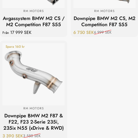
LEVERANTÖR:
LEVERANTÖR:
RM MOTORS
RM MOTORS
Avgassystem BMW M2 CS /
Downpipe BMW M2 CS, M2
M2 Competition F87 S55
Competition F87 S55
17 999 SEK
6 750 SEK
6 999 SEK
Från
Reapris
Ordinarie pris
Spara 160 kr
LEVERANTÖR:
RM MOTORS
Downpipe BMW M2 F87 &
F22, F23 2-Serie 235i,
235ix N55 (xDrive & RWD)
3 390 SEK
3 550 SEK
Reapris
Ordinarie pris