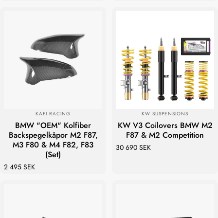
LEVERANTÖR:
LEVERANTÖR:
KAFI RACING
KW SUSPENSIONS
BMW "OEM" Kolfiber
KW V3 Coilovers BMW M2
Backspegelkåpor M2 F87,
F87 & M2 Competition
M3 F80 & M4 F82, F83
30 690 SEK
(Set)
2 495 SEK