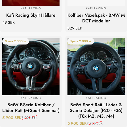
LEVERANTÖR:
LEVERANTÖR:
KAFI RACING
KAFI RACING
Kafi Racing Skylt Hållare
Kolfiber Växelspak - BMW M
DCT Modeller
49 SEK
829 SEK
Spara 2 000 kr
Spara 2 000 kr
LEVERANTÖR:
LEVERANTÖR:
KAFI RACING
KAFI RACING
BMW F-Serie Kolfiber /
BMW Sport Ratt i Läder &
Läder Ratt (M-Sport Sömmar)
Svarta Detaljer (F20 - F36)
(F8x M2, M3, M4)
5 900 SEK
7 900 SEK
Reapris
Ordinarie pris
5 900 SEK
7 900 SEK
Reapris
Ordinarie pris