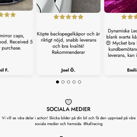
Dynamiska Led
Köpte backspegelkåpor och är
mirror caps,
blank svarta kå
riktigt nöjd, snabb leverans
good. Received 5
😍 Mycket bra k
och bra kvalité!
r purchase.
kundbemötan
Rekommenderar
leverans, kan i
il F.
Joel Ö.
Emil
SOCIALA MEDIER
Vi vill se våra delar i action! Skicka bilder på din bil och få den uppvisad på våra
sociala medier och hemsida. @kafiracing