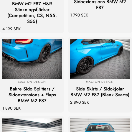
Sidoextensions BMW M2
BMW M2 F87 H&R
F87
Sänkningsfjädrar
(Competition, CS, N55,
1 790 SEK
S55)
4 199 SEK
LEVERANTÖR:
LEVERANTÖR:
MAXTON DESIGN
MAXTON DESIGN
Bakre Sido Splitters /
Side Skirts / Sidokjolar
Sidoextensions + Flaps
BMW M2 F87 (Blank Svarta)
BMW M2 F87
2 890 SEK
1 890 SEK