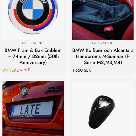
LEVERANTÖR:
LEVERANTÖR:
KAFI RACING
KAFI RACING
BMW Fram & Bak Emblem
BMW Kolfiber och Alcantara
– 74mm / 82mm (50th
Handbroms M-Sömnar (F-
Anniversary)
Serie M2,M3,M4)
99 SEK
1 650 SEK
159 SEK
Reapris
Ordinarie pris