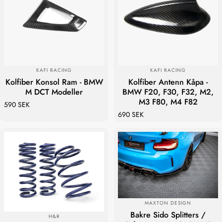
LEVERANTÖR:
LEVERANTÖR:
KAFI RACING
KAFI RACING
Kolfiber Konsol Ram - BMW
Kolfiber Antenn Kåpa -
M DCT Modeller
BMW F20, F30, F32, M2,
M3 F80, M4 F82
590 SEK
690 SEK
LEVERANTÖR:
MAXTON DESIGN
Bakre Sido Splitters /
LEVERANTÖR:
H&R