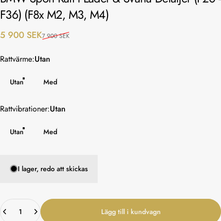
F36)
(F8x
M2,
M3,
M4)
Reapris
Ordinarie pris
5 900 SEK
7 900 SEK
Rattvärme
Rattvärme:
Utan
Utan
Med
Rattvibrationer
Rattvibrationer:
Utan
Utan
Med
I lager, redo att skickas
Kvantitet
Lägg till i kundvagn