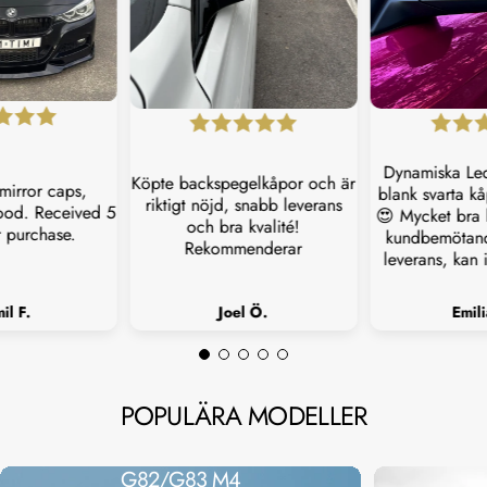
Dynamiska Led
Köpte backspegelkåpor och är
mirror caps,
blank svarta kå
riktigt nöjd, snabb leverans
good. Received 5
😍 Mycket bra k
och bra kvalité!
r purchase.
kundbemötan
Rekommenderar
leverans, kan i
il F.
Joel Ö.
Emil
POPULÄRA
MODELLER
G82/G83 M4