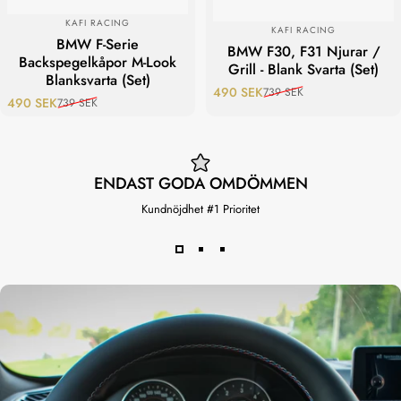
LEVERANTÖR:
KAFI RACING
LEVERANTÖR:
KAFI RACING
BMW F-Serie
BMW F30, F31 Njurar /
Backspegelkåpor M-Look
Grill - Blank Svarta (Set)
Blanksvarta (Set)
490 SEK
739 SEK
Reapris
Ordinarie pris
490 SEK
739 SEK
Reapris
Ordinarie pris
ENDAST GODA OMDÖMMEN
Kundnöjdhet #1 Prioritet