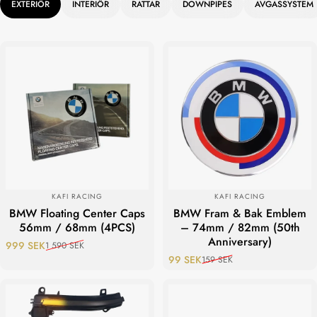
EXTERIÖR
INTERIÖR
RATTAR
DOWNPIPES
AVGASSYSTEM
Spara 591 kr
Spara 60 kr
LEVERANTÖR:
LEVERANTÖR:
KAFI RACING
KAFI RACING
BMW Floating Center Caps
BMW Fram & Bak Emblem
56mm / 68mm (4PCS)
– 74mm / 82mm (50th
Anniversary)
999 SEK
1 590 SEK
Reapris
Ordinarie pris
99 SEK
159 SEK
Reapris
Ordinarie pris
Spara 305 kr
Spara 249 kr