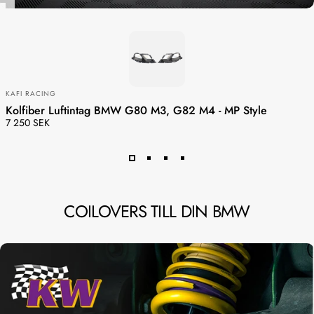
LEVERANTÖR:
KAFI RACING
Kolfiber Luftintag BMW G80 M3, G82 M4 - MP Style
7 250 SEK
COILOVERS
TILL
DIN
BMW