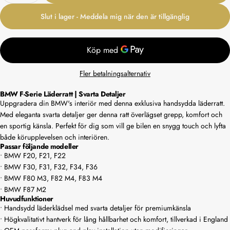
Slut i lager - Meddela mig när den är tillgänglig
Fler betalningsalternativ
BMW F-Serie Läderratt | Svarta Detaljer
Uppgradera din BMW's interiör med denna exklusiva handsydda läderratt.
Med eleganta svarta detaljer ger denna ratt överlägset grepp, komfort och
en sportig känsla. Perfekt för dig som vill ge bilen en snygg touch och lyfta
både körupplevelsen och interiören.
Passar följande modeller
• BMW F20, F21, F22
• BMW F30, F31, F32, F34, F36
• BMW F80 M3, F82 M4, F83 M4
• BMW F87 M2
Huvudfunktioner
• Handsydd läderklädsel med svarta detaljer för premiumkänsla
• Högkvalitativt hantverk för lång hållbarhet och komfort, tillverkad i England