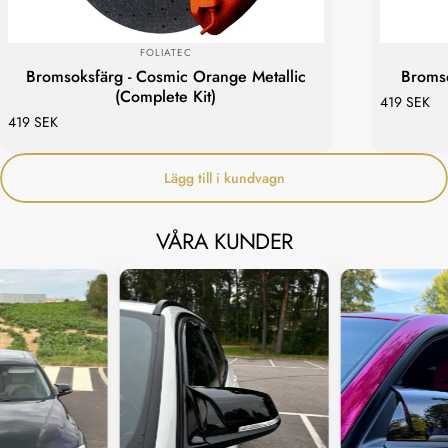
Upptäck våra 40 stycken olika bromsoksfärger. i
LEVERANTÖR:
FOLIATEC
Lager & Redo att Skickas!
Bromsoksfärg - Cosmic Orange Metallic
Bromso
(Complete Kit)
419 SEK
419 SEK
Lägg till i kundvagn
VÅRA KUNDER