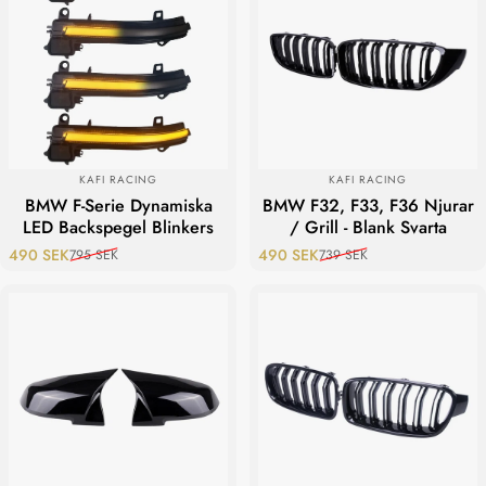
LEVERANTÖR:
LEVERANTÖR:
KAFI RACING
KAFI RACING
BMW F-Serie Dynamiska
BMW F32, F33, F36 Njurar
LED Backspegel Blinkers
/ Grill - Blank Svarta
490 SEK
490 SEK
795 SEK
739 SEK
Reapris
Ordinarie pris
Reapris
Ordinarie pris
Spara 249 kr
Spara 249 kr